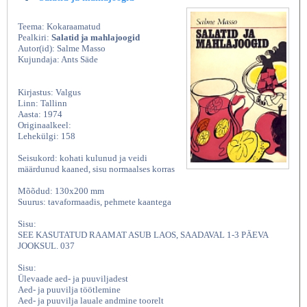
Teema: Kokaraamatud
Pealkiri:
Salatid ja mahlajoogid
Autor(id): Salme Masso
Kujundaja: Ants Säde
Kirjastus: Valgus
Linn: Tallinn
Aasta: 1974
Originaalkeel:
Lehekülgi: 158
Seisukord: kohati kulunud ja veidi
määrdunud kaaned, sisu normaalses korras
Mõõdud: 130x200 mm
Suurus: tavaformaadis, pehmete kaantega
Sisu:
SEE KASUTATUD RAAMAT ASUB LAOS, SAADAVAL 1-3 PÄEVA
JOOKSUL. 037
Sisu:
Ülevaade aed- ja puuviljadest
Aed- ja puuvilja töötlemine
Aed- ja puuvilja lauale andmine toorelt