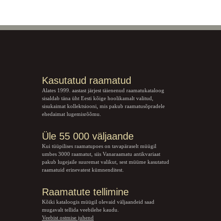
Kasutatud raamatud
Alates 1999. aastast järjest täienenud raamatukataloog
sisaldab täna üht Eesti kõige hoolikamalt valitud,
sisukaimat kollektsiooni, mis pakub raamatusõpradele
ehedaimat lugemisrõõmu.
Üle 55 000 väljaande
Kui tüüpilises raamatupoes on tavapäraselt müügil
umbes 3000 raamatut, siis Vanaraamatu
antikvariaat
pakub lugejaile suuremat valikut, sest müüme kasutatud
raamatuid erinevatest kümnenditest.
Raamatute tellimine
Kõiki kataloogis müügil olevaid väljaandeid saad
mugavalt tellida veebilehe kaudu.
Veebist ostmise juhend