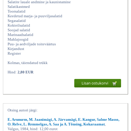
Salatite lauale andmine ja kaunistamine
Salatikastmed
Toorsalatid
Keedetud marja- ja puuviljasalatid
Segasalatid
Kokteilsalatid
Soojad salatid
Marinaadsalatid
Mahlajoogid
Puu- ja aedviljade toiteväärtus
Kirjandust
Register
Salatid ja mahlajoogid, Salme
Kolmas, täiendatud trükk
Hind:
2,80 EUR
Lisan ostukorvi
Otsing autori järgi:
E. Arunurm, M. Jaanimägi, A. Järvamägi, E. Kangur, Salme Masso,
O. Relve, L. Remmelgas, A. Saa ja A. Tõnsing, Kokaraamat
,
Valgus, 1984, hind: 12,00 eurot