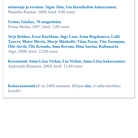
toimetaja ja eessõna: Signe Siim, Uus klassikaline kokaraamat
,
Maalehe Raamat, 2000, hind: 6,00 eurot
Urmas Jalakas, 76 magustoitu
,
Forma Media, 2007, hind: 5,00 eurot
Sirje Rekkor, Eewe Kärblane, Inge Laur, Irina Bogdanova, Lulli
Taaver, Maire Merits, Marje Mäekalle, Tiina Parm, Tiiu Toompuu,
Õile Aavik, Ülle Kruuda, Anne Kersna, Dina Aarma, Kulinaaria
,
Argo, 2006, hind: 22,00 eurot
Koostanud: Anna-Liisa Virkus, Lia Virkus, Anna-Liisa kokaraamat
,
Ajakirjade Kirjastus, 2004, hind: 11,00 eurot
Kokaraamatud
all on 2406 raamatut. Klõpsa
siia
, et näha täielikku
loendit!