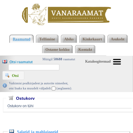
Klõpsa siia , et näha täielikku loendit!
Salatid ja
mahlajoogid, Salme Masso, Valgus 1974 |
Raamatud
Tellimine
Abiks
Kinkekaart
Asukoht
vanaraamat. ee
Ostame kokku
Kontakt
Müügil
58688
raamatut
Kataloogiteemad
Otsi raamatut
Vaikimisi pealkirjadest ja autorite nimedest,
otsi lisaks ka muudelt väljadelt
(aeglasem).
Ostukorv
Ostukorv on tühi
Salatid ja mahlajoogid